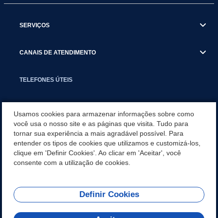
SERVIÇOS
CANAIS DE ATENDIMENTO
TELEFONES ÚTEIS
EXECUTIVO
Usamos cookies para armazenar informações sobre como
você usa o nosso site e as páginas que visita. Tudo para
tornar sua experiência a mais agradável possível. Para
NOTÍCIAS
entender os tipos de cookies que utilizamos e customizá-los,
clique em 'Definir Cookies'. Ao clicar em 'Aceitar', você
APLICATIVO
consente com a utilização de cookies.
Definir Cookies
REDES SOCIAIS