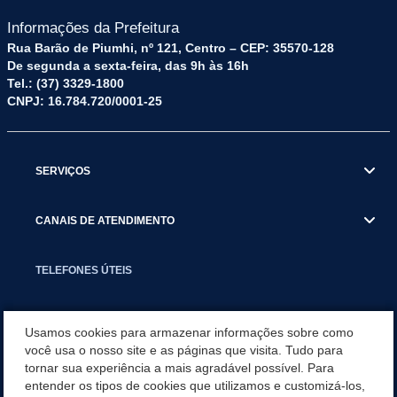
Informações da Prefeitura
Rua Barão de Piumhi, nº 121, Centro – CEP: 35570-128
De segunda a sexta-feira, das 9h às 16h
Tel.: (37) 3329-1800
CNPJ: 16.784.720/0001-25
SERVIÇOS
CANAIS DE ATENDIMENTO
TELEFONES ÚTEIS
EXECUTIVO
Usamos cookies para armazenar informações sobre como
você usa o nosso site e as páginas que visita. Tudo para
tornar sua experiência a mais agradável possível. Para
NOTÍCIAS
entender os tipos de cookies que utilizamos e customizá-los,