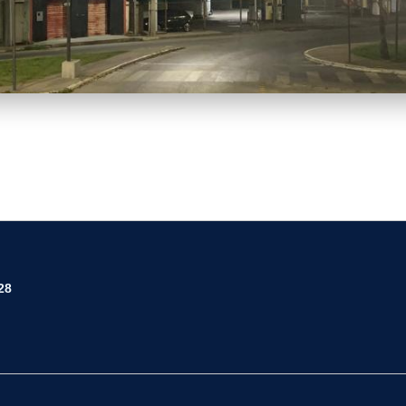
.11.jpeg
28