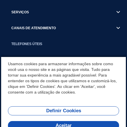
SERVIÇOS
CANAIS DE ATENDIMENTO
TELEFONES ÚTEIS
EXECUTIVO
Usamos cookies para armazenar informações sobre como
você usa o nosso site e as páginas que visita. Tudo para
tornar sua experiência a mais agradável possível. Para
NOTÍCIAS
entender os tipos de cookies que utilizamos e customizá-los,
clique em 'Definir Cookies'. Ao clicar em 'Aceitar', você
APLICATIVO
consente com a utilização de cookies.
Definir Cookies
REDES SOCIAIS
Aceitar