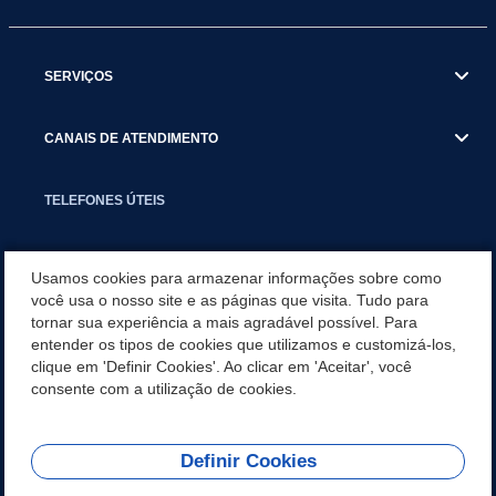
SERVIÇOS
CANAIS DE ATENDIMENTO
TELEFONES ÚTEIS
EXECUTIVO
Usamos cookies para armazenar informações sobre como
você usa o nosso site e as páginas que visita. Tudo para
tornar sua experiência a mais agradável possível. Para
NOTÍCIAS
entender os tipos de cookies que utilizamos e customizá-los,
clique em 'Definir Cookies'. Ao clicar em 'Aceitar', você
APLICATIVO
consente com a utilização de cookies.
Definir Cookies
REDES SOCIAIS