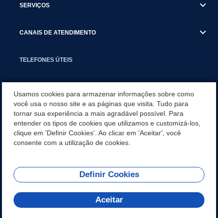
SERVIÇOS
CANAIS DE ATENDIMENTO
TELEFONES ÚTEIS
EXECUTIVO
Usamos cookies para armazenar informações sobre como
você usa o nosso site e as páginas que visita. Tudo para
tornar sua experiência a mais agradável possível. Para
NOTÍCIAS
entender os tipos de cookies que utilizamos e customizá-los,
clique em 'Definir Cookies'. Ao clicar em 'Aceitar', você
APLICATIVO
consente com a utilização de cookies.
Definir Cookies
REDES SOCIAIS
Aceitar