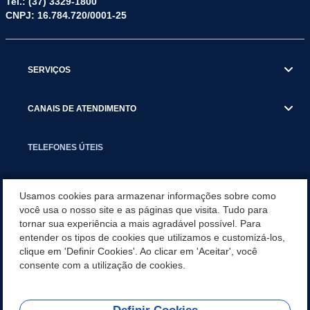
Tel.: (37) 3329-1800
CNPJ: 16.784.720/0001-25
SERVIÇOS
CANAIS DE ATENDIMENTO
TELEFONES ÚTEIS
EXECUTIVO
Usamos cookies para armazenar informações sobre como
você usa o nosso site e as páginas que visita. Tudo para
tornar sua experiência a mais agradável possível. Para
NOTÍCIAS
entender os tipos de cookies que utilizamos e customizá-los,
clique em 'Definir Cookies'. Ao clicar em 'Aceitar', você
APLICATIVO
consente com a utilização de cookies.