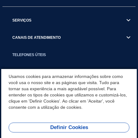
SERVIÇOS
CANAIS DE ATENDIMENTO
TELEFONES ÚTEIS
EXECUTIVO
Usamos cookies para armazenar informações sobre como
você usa o nosso site e as páginas que visita. Tudo para
tornar sua experiência a mais agradável possível. Para
NOTÍCIAS
entender os tipos de cookies que utilizamos e customizá-los,
clique em 'Definir Cookies'. Ao clicar em 'Aceitar', você
APLICATIVO
consente com a utilização de cookies.
Definir Cookies
REDES SOCIAIS