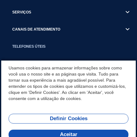
SERVIÇOS
CANAIS DE ATENDIMENTO
TELEFONES ÚTEIS
EXECUTIVO
Usamos cookies para armazenar informações sobre como
você usa o nosso site e as páginas que visita. Tudo para
tornar sua experiência a mais agradável possível. Para
NOTÍCIAS
entender os tipos de cookies que utilizamos e customizá-los,
clique em 'Definir Cookies'. Ao clicar em 'Aceitar', você
APLICATIVO
consente com a utilização de cookies.
Definir Cookies
REDES SOCIAIS
Aceitar