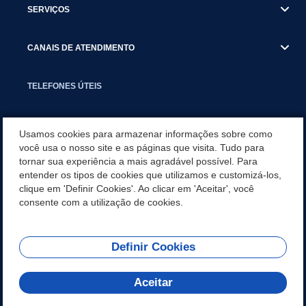
SERVIÇOS
CANAIS DE ATENDIMENTO
TELEFONES ÚTEIS
EXECUTIVO
Usamos cookies para armazenar informações sobre como
você usa o nosso site e as páginas que visita. Tudo para
tornar sua experiência a mais agradável possível. Para
NOTÍCIAS
entender os tipos de cookies que utilizamos e customizá-los,
clique em 'Definir Cookies'. Ao clicar em 'Aceitar', você
APLICATIVO
consente com a utilização de cookies.
Definir Cookies
REDES SOCIAIS
Aceitar