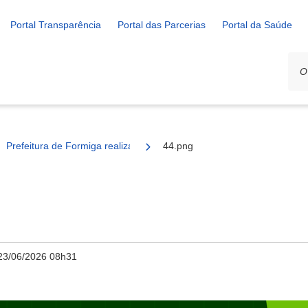
Portal Transparência
Portal das Parcerias
Portal da Saúde
Prefeitura de Formiga realiza serviços de limpeza urbana em vários 
44.png
23/06/2026 08h31