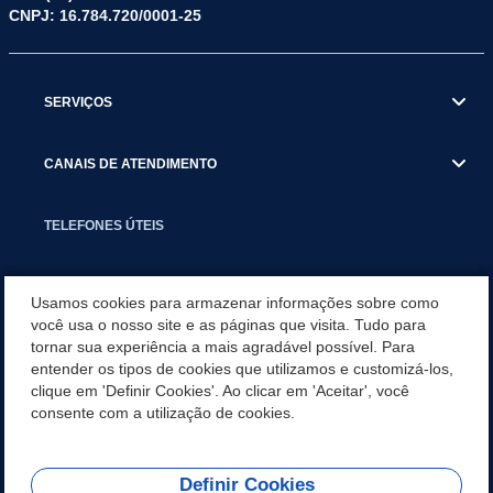
CNPJ: 16.784.720/0001-25
SERVIÇOS
CANAIS DE ATENDIMENTO
TELEFONES ÚTEIS
EXECUTIVO
Usamos cookies para armazenar informações sobre como
você usa o nosso site e as páginas que visita. Tudo para
tornar sua experiência a mais agradável possível. Para
NOTÍCIAS
entender os tipos de cookies que utilizamos e customizá-los,
clique em 'Definir Cookies'. Ao clicar em 'Aceitar', você
APLICATIVO
consente com a utilização de cookies.
Definir Cookies