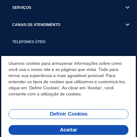
SERVIÇOS
CANAIS DE ATENDIMENTO
TELEFONES ÚTEIS
EXECUTIVO
Usamos cookies para armazenar informações sobre como
você usa o nosso site e as páginas que visita. Tudo para
tornar sua experiência a mais agradável possível. Para
NOTÍCIAS
entender os tipos de cookies que utilizamos e customizá-los,
clique em 'Definir Cookies'. Ao clicar em 'Aceitar', você
APLICATIVO
consente com a utilização de cookies.
Definir Cookies
REDES SOCIAIS
Aceitar