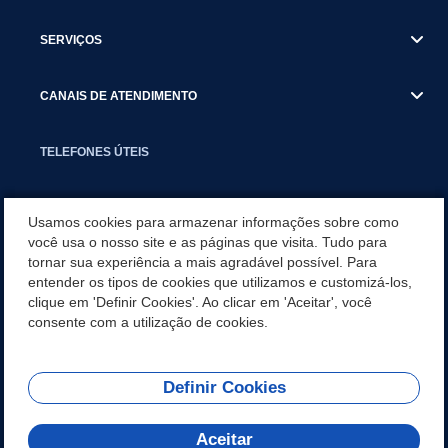
SERVIÇOS
CANAIS DE ATENDIMENTO
TELEFONES ÚTEIS
EXECUTIVO
Usamos cookies para armazenar informações sobre como
você usa o nosso site e as páginas que visita. Tudo para
tornar sua experiência a mais agradável possível. Para
NOTÍCIAS
entender os tipos de cookies que utilizamos e customizá-los,
clique em 'Definir Cookies'. Ao clicar em 'Aceitar', você
APLICATIVO
consente com a utilização de cookies.
Definir Cookies
REDES SOCIAIS
Aceitar