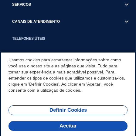
SERVIÇOS
CANAIS DE ATENDIMENTO
TELEFONES ÚTEIS
EXECUTIVO
Usamos cookies para armazenar informações sobre como
você usa o nosso site e as páginas que visita. Tudo para
tornar sua experiência a mais agradável possível. Para
NOTÍCIAS
entender os tipos de cookies que utilizamos e customizá-los,
clique em 'Definir Cookies'. Ao clicar em 'Aceitar', você
APLICATIVO
consente com a utilização de cookies.
Definir Cookies
REDES SOCIAIS
Aceitar