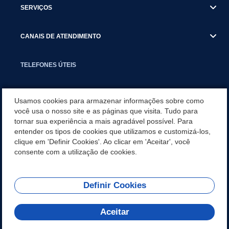
SERVIÇOS
CANAIS DE ATENDIMENTO
TELEFONES ÚTEIS
EXECUTIVO
Usamos cookies para armazenar informações sobre como
você usa o nosso site e as páginas que visita. Tudo para
tornar sua experiência a mais agradável possível. Para
NOTÍCIAS
entender os tipos de cookies que utilizamos e customizá-los,
clique em 'Definir Cookies'. Ao clicar em 'Aceitar', você
APLICATIVO
consente com a utilização de cookies.
Definir Cookies
REDES SOCIAIS
Aceitar