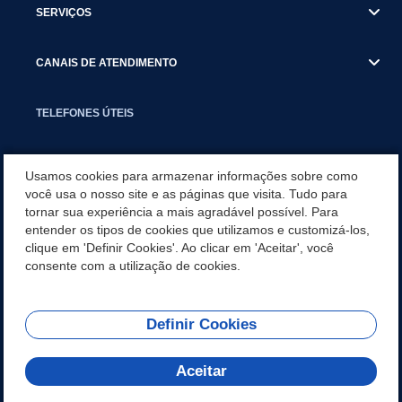
SERVIÇOS
CANAIS DE ATENDIMENTO
TELEFONES ÚTEIS
EXECUTIVO
Usamos cookies para armazenar informações sobre como
você usa o nosso site e as páginas que visita. Tudo para
tornar sua experiência a mais agradável possível. Para
NOTÍCIAS
entender os tipos de cookies que utilizamos e customizá-los,
clique em 'Definir Cookies'. Ao clicar em 'Aceitar', você
APLICATIVO
consente com a utilização de cookies.
Definir Cookies
REDES SOCIAIS
Aceitar