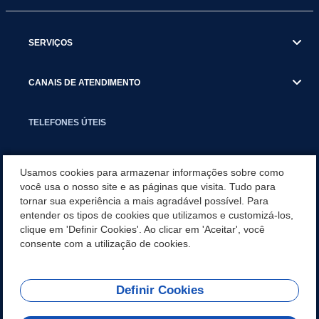
SERVIÇOS
CANAIS DE ATENDIMENTO
TELEFONES ÚTEIS
EXECUTIVO
Usamos cookies para armazenar informações sobre como
você usa o nosso site e as páginas que visita. Tudo para
tornar sua experiência a mais agradável possível. Para
NOTÍCIAS
entender os tipos de cookies que utilizamos e customizá-los,
clique em 'Definir Cookies'. Ao clicar em 'Aceitar', você
APLICATIVO
consente com a utilização de cookies.
Definir Cookies
REDES SOCIAIS