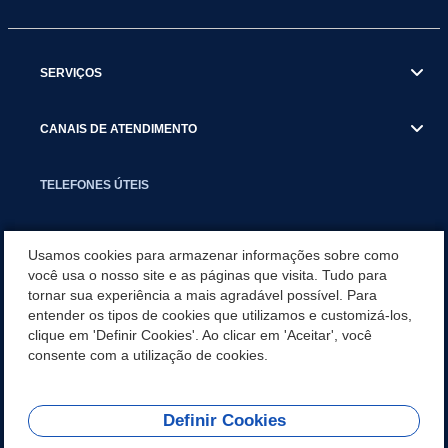
SERVIÇOS
CANAIS DE ATENDIMENTO
TELEFONES ÚTEIS
EXECUTIVO
Usamos cookies para armazenar informações sobre como
você usa o nosso site e as páginas que visita. Tudo para
tornar sua experiência a mais agradável possível. Para
NOTÍCIAS
entender os tipos de cookies que utilizamos e customizá-los,
clique em 'Definir Cookies'. Ao clicar em 'Aceitar', você
APLICATIVO
consente com a utilização de cookies.
Definir Cookies
REDES SOCIAIS