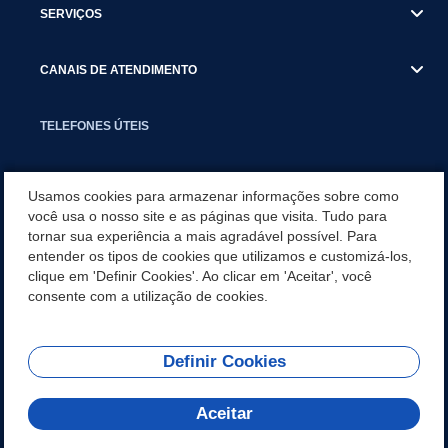
SERVIÇOS
CANAIS DE ATENDIMENTO
TELEFONES ÚTEIS
EXECUTIVO
Usamos cookies para armazenar informações sobre como
você usa o nosso site e as páginas que visita. Tudo para
tornar sua experiência a mais agradável possível. Para
NOTÍCIAS
entender os tipos de cookies que utilizamos e customizá-los,
clique em 'Definir Cookies'. Ao clicar em 'Aceitar', você
APLICATIVO
consente com a utilização de cookies.
Definir Cookies
REDES SOCIAIS
Aceitar