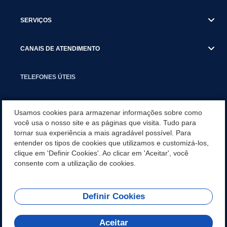
SERVIÇOS
CANAIS DE ATENDIMENTO
TELEFONES ÚTEIS
EXECUTIVO
Usamos cookies para armazenar informações sobre como
você usa o nosso site e as páginas que visita. Tudo para
tornar sua experiência a mais agradável possível. Para
NOTÍCIAS
entender os tipos de cookies que utilizamos e customizá-los,
clique em 'Definir Cookies'. Ao clicar em 'Aceitar', você
APLICATIVO
consente com a utilização de cookies.
Definir Cookies
REDES SOCIAIS
Aceitar