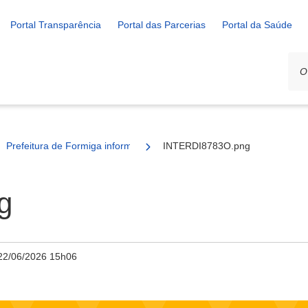
Portal Transparência
Portal das Parcerias
Portal da Saúde
Prefeitura de Formiga informa interdição parcial na Avenida Brasil pa
INTERDI8783O.png
g
22/06/2026 15h06