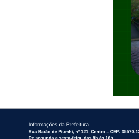
Informações da Prefeitura
Rua Barão de Piumhi, nº 121, Centro – CEP: 35570-1
De segunda a sexta-feira, das 9h às 16h