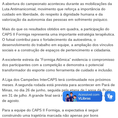
A abertura do campeonato aconteceu durante as mobilizações da
Luta Antimanicomial, movimento que reforça a importância do
cuidado em liberdade, do respeito à dignidade humana e da
valorização da autonomia das pessoas em sofrimento psíquico.
Mais do que os resultados obtidos em quadra, a participação do
CAPS II Formiga representa uma importante estratégia terapêutica.
O futsal contribui para o fortalecimento da autoestima, o
desenvolvimento do trabalho em equipe, a ampliação dos vínculos
sociais e a construção de espaços de pertencimento e cidadania.
A excelente estreia da “Formiga Atômica” evidencia o compromisso
dos participantes com a competição e demonstra o potencial
transformador do esporte como ferramenta de cuidado e inclusão.
A Liga dos Campeões InterCAPS terá continuidade nos próximos
meses. A segunda rodada está prevista para acontecer em Pará de
Minas, no dia 26 de junho, seguida pela etapa de Lagoa da Prata,
em 31 de julho. A grande final será realizada em Oliveira, no dia 28
de agosto.
Para a equipe do CAPS II Formiga, a expectativa é seguir
construindo uma trajetória marcada não apenas por bons