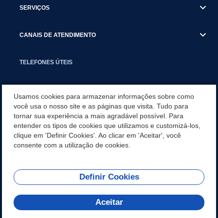
SERVIÇOS
CANAIS DE ATENDIMENTO
TELEFONES ÚTEIS
EXECUTIVO
Usamos cookies para armazenar informações sobre como
você usa o nosso site e as páginas que visita. Tudo para
tornar sua experiência a mais agradável possível. Para
NOTÍCIAS
entender os tipos de cookies que utilizamos e customizá-los,
clique em 'Definir Cookies'. Ao clicar em 'Aceitar', você
APLICATIVO
consente com a utilização de cookies.
Definir Cookies
REDES SOCIAIS
Aceitar