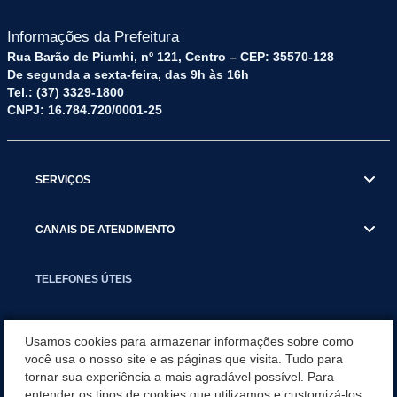
Informações da Prefeitura
Rua Barão de Piumhi, nº 121, Centro – CEP: 35570-128
De segunda a sexta-feira, das 9h às 16h
Tel.: (37) 3329-1800
CNPJ: 16.784.720/0001-25
SERVIÇOS
CANAIS DE ATENDIMENTO
TELEFONES ÚTEIS
EXECUTIVO
Usamos cookies para armazenar informações sobre como
você usa o nosso site e as páginas que visita. Tudo para
tornar sua experiência a mais agradável possível. Para
NOTÍCIAS
entender os tipos de cookies que utilizamos e customizá-los,