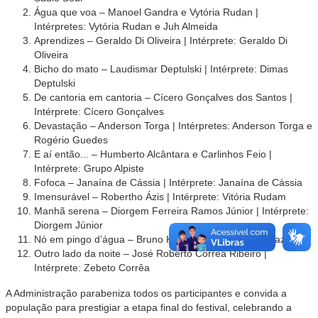
Água que voa – Manoel Gandra e Vytória Rudan |
Intérpretes: Vytória Rudan e Juh Almeida
Aprendizes – Geraldo Di Oliveira | Intérprete: Geraldo Di
Oliveira
Bicho do mato – Laudismar Deptulski | Intérprete: Dimas
Deptulski
De cantoria em cantoria – Cícero Gonçalves dos Santos |
Intérprete: Cícero Gonçalves
Devastação – Anderson Torga | Intérpretes: Anderson Torga e
Rogério Guedes
E aí então... – Humberto Alcântara e Carlinhos Feio |
Intérprete: Grupo Alpiste
Fofoca – Janaína de Cássia | Intérprete: Janaína de Cássia
Imensurável – Robertho Ázis | Intérprete: Vitória Rudam
Manhã serena – Diorgem Ferreira Ramos Júnior | Intérprete:
Diorgem Júnior
Nó em pingo d’água – Bruno Kohl Vale | Intérprete: Mazuí
Outro lado da noite – José Roberto Corrêa Ribeiro |
Intérprete: Zebeto Corrêa
A Administração parabeniza todos os participantes e convida a
população para prestigiar a etapa final do festival, celebrando a