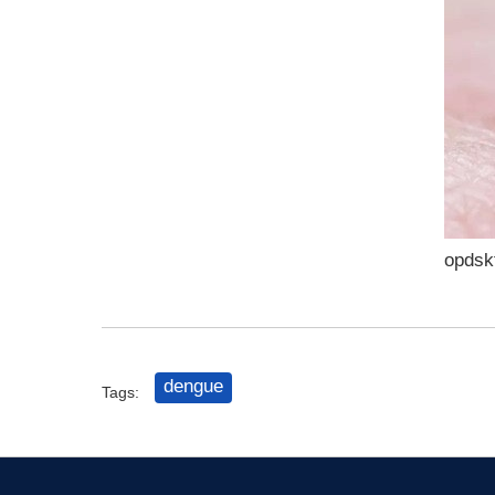
opdsk
dengue
Tags: