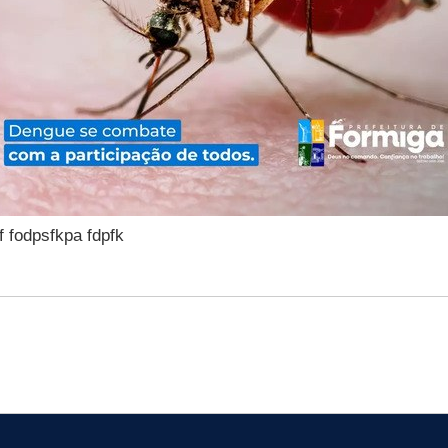
f fodpsfkpa fdpfk