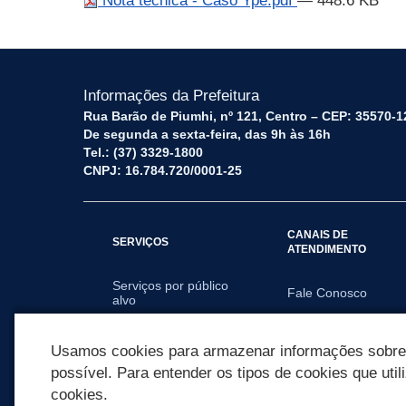
Nota técnica - Caso Ypê.pdf
— 448.6 KB
Informações da Prefeitura
Rua Barão de Piumhi, nº 121, Centro – CEP: 35570-1
De segunda a sexta-feira, das 9h às 16h
Tel.: (37) 3329-1800
CNPJ: 16.784.720/0001-25
CANAIS DE
SERVIÇOS
ATENDIMENTO
Serviços por público
Fale Conosco
alvo
Usamos cookies para armazenar informações sobre c
possível. Para entender os tipos de cookies que util
cookies.
REDES SOCIAIS