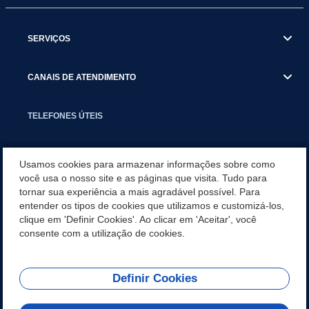
SERVIÇOS
CANAIS DE ATENDIMENTO
TELEFONES ÚTEIS
EXECUTIVO
Usamos cookies para armazenar informações sobre como
você usa o nosso site e as páginas que visita. Tudo para
tornar sua experiência a mais agradável possível. Para
NOTÍCIAS
entender os tipos de cookies que utilizamos e customizá-los,
clique em 'Definir Cookies'. Ao clicar em 'Aceitar', você
APLICATIVO
consente com a utilização de cookies.
Definir Cookies
REDES SOCIAIS