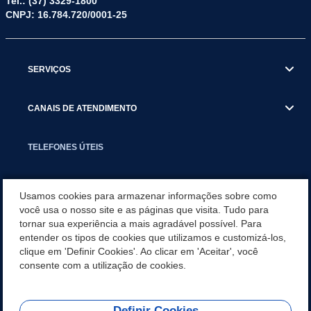
Tel.: (37) 3329-1800
CNPJ: 16.784.720/0001-25
SERVIÇOS
CANAIS DE ATENDIMENTO
TELEFONES ÚTEIS
EXECUTIVO
Usamos cookies para armazenar informações sobre como
você usa o nosso site e as páginas que visita. Tudo para
tornar sua experiência a mais agradável possível. Para
NOTÍCIAS
entender os tipos de cookies que utilizamos e customizá-los,
clique em 'Definir Cookies'. Ao clicar em 'Aceitar', você
APLICATIVO
consente com a utilização de cookies.
Definir Cookies