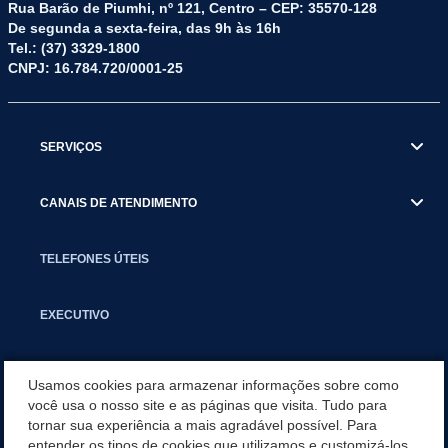
Rua Barão de Piumhi, nº 121, Centro – CEP: 35570-128
De segunda a sexta-feira, das 9h às 16h
Tel.: (37) 3329-1800
CNPJ: 16.784.720/0001-25
SERVIÇOS
CANAIS DE ATENDIMENTO
TELEFONES ÚTEIS
EXECUTIVO
NOTÍCIAS
Usamos cookies para armazenar informações sobre como
você usa o nosso site e as páginas que visita. Tudo para
tornar sua experiência a mais agradável possível. Para
APLICATIVO
entender os tipos de cookies que utilizamos e customizá-los,