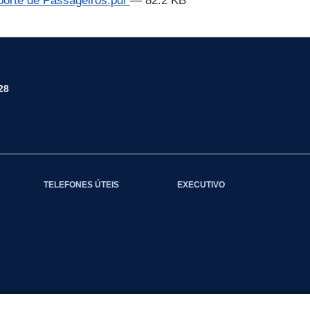
porte de Passageiros.pdf
— 82.2 KB
28
TELEFONES ÚTEIS
EXECUTIVO