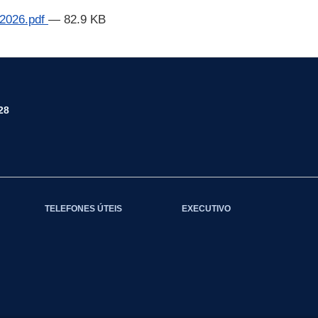
-2026.pdf
— 82.9 KB
28
TELEFONES ÚTEIS
EXECUTIVO