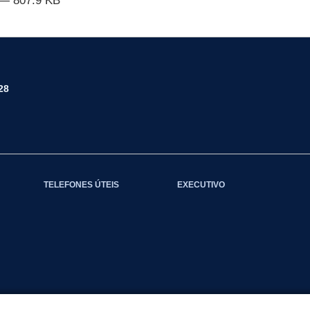
— 807.9 KB
28
TELEFONES ÚTEIS
EXECUTIVO