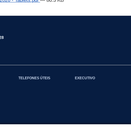
2026 - Tablets.pdf
— 86.3 KB
28
TELEFONES ÚTEIS
EXECUTIVO