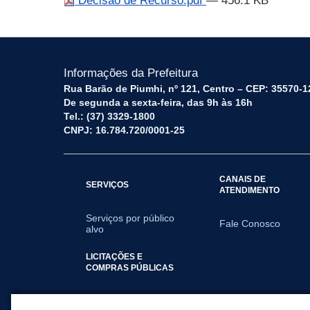
Decisão de Recurso.pdf
— 456.1 KB
Informações da Prefeitura
Rua Barão de Piumhi, nº 121, Centro – CEP: 35570-1
De segunda a sexta-feira, das 9h às 16h
Tel.: (37) 3329-1800
CNPJ: 16.784.720/0001-25
CANAIS DE
SERVIÇOS
ATENDIMENTO
Serviços por público
Fale Conosco
alvo
LICITAÇÕES E
COMPRAS PÚBLICAS
2025