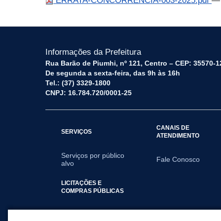
ERRATA-CONCORRENCIA-003-2025.pdf
— 
Informações da Prefeitura
Rua Barão de Piumhi, nº 121, Centro – CEP: 35570-1
De segunda a sexta-feira, das 9h às 16h
Tel.: (37) 3329-1800
CNPJ: 16.784.720/0001-25
CANAIS DE
SERVIÇOS
ATENDIMENTO
Serviços por público
Fale Conosco
alvo
LICITAÇÕES E
COMPRAS PÚBLICAS
2025