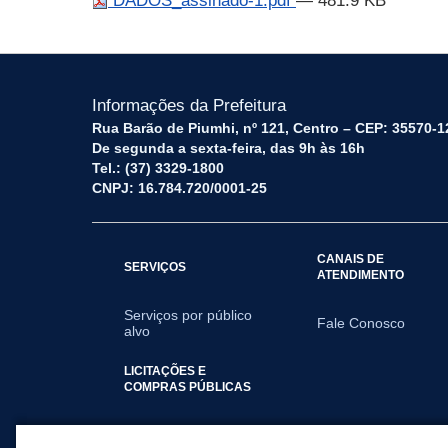
DADOS_assinado-1.pdf
— 481.9 KB
Informações da Prefeitura
Rua Barão de Piumhi, nº 121, Centro – CEP: 35570-1
De segunda a sexta-feira, das 9h às 16h
Tel.: (37) 3329-1800
CNPJ: 16.784.720/0001-25
CANAIS DE
SERVIÇOS
ATENDIMENTO
Serviços por público
Fale Conosco
alvo
LICITAÇÕES E
COMPRAS PÚBLICAS
2025