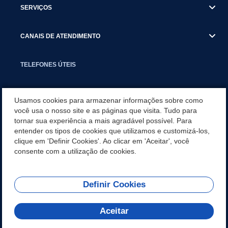
SERVIÇOS
CANAIS DE ATENDIMENTO
TELEFONES ÚTEIS
EXECUTIVO
Usamos cookies para armazenar informações sobre como
você usa o nosso site e as páginas que visita. Tudo para
tornar sua experiência a mais agradável possível. Para
NOTÍCIAS
entender os tipos de cookies que utilizamos e customizá-los,
clique em 'Definir Cookies'. Ao clicar em 'Aceitar', você
APLICATIVO
consente com a utilização de cookies.
Definir Cookies
REDES SOCIAIS
Aceitar