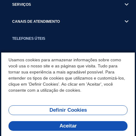
SERVIÇOS
CANAIS DE ATENDIMENTO
TELEFONES ÚTEIS
EXECUTIVO
Usamos cookies para armazenar informações sobre como
você usa o nosso site e as páginas que visita. Tudo para
tornar sua experiência a mais agradável possível. Para
NOTÍCIAS
entender os tipos de cookies que utilizamos e customizá-los,
clique em 'Definir Cookies'. Ao clicar em 'Aceitar', você
APLICATIVO
consente com a utilização de cookies.
Definir Cookies
REDES SOCIAIS
Aceitar