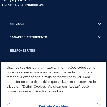
Tel.: (37) 3329-1800
CNPJ: 16.784.720/0001-25
SERVIÇOS
CANAIS DE ATENDIMENTO
TELEFONES ÚTEIS
EXECUTIVO
Usamos cookies para armazenar informações sobre como
você usa o nosso site e as páginas que visita. Tudo para
tornar sua experiência a mais agradável possível. Para
NOTÍCIAS
entender os tipos de cookies que utilizamos e customizá-los,
clique em 'Definir Cookies'. Ao clicar em 'Aceitar', você
APLICATIVO
consente com a utilização de cookies.
Definir Cookies