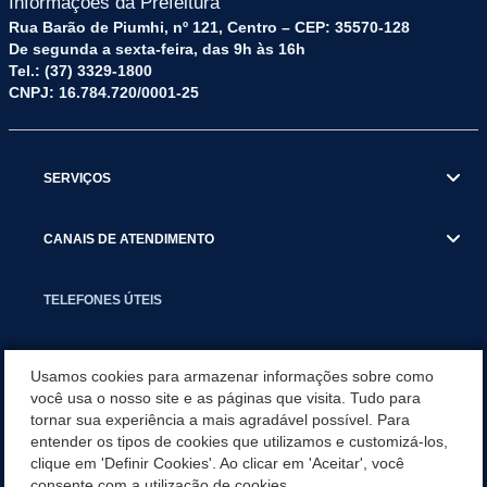
Informações da Prefeitura
Rua Barão de Piumhi, nº 121, Centro – CEP: 35570-128
De segunda a sexta-feira, das 9h às 16h
Tel.: (37) 3329-1800
CNPJ: 16.784.720/0001-25
SERVIÇOS
CANAIS DE ATENDIMENTO
TELEFONES ÚTEIS
EXECUTIVO
Usamos cookies para armazenar informações sobre como
você usa o nosso site e as páginas que visita. Tudo para
tornar sua experiência a mais agradável possível. Para
NOTÍCIAS
entender os tipos de cookies que utilizamos e customizá-los,
clique em 'Definir Cookies'. Ao clicar em 'Aceitar', você
APLICATIVO
consente com a utilização de cookies.