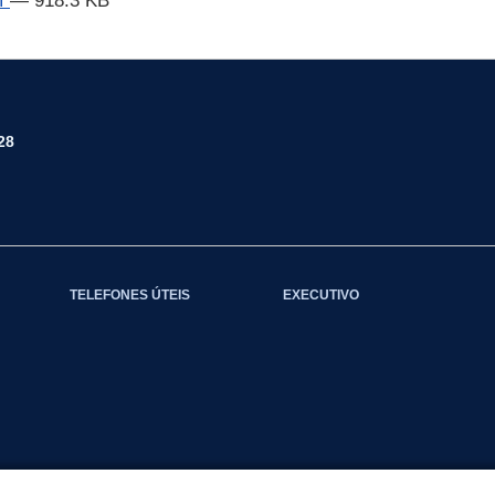
df
— 918.3 KB
28
TELEFONES ÚTEIS
EXECUTIVO