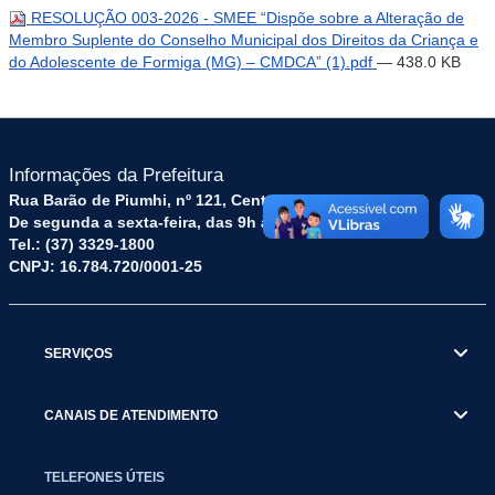
RESOLUÇÃO 003-2026 - SMEE “Dispõe sobre a Alteração de
Membro Suplente do Conselho Municipal dos Direitos da Criança e
do Adolescente de Formiga (MG) – CMDCA” (1).pdf
— 438.0 KB
Informações da Prefeitura
Rua Barão de Piumhi, nº 121, Centro – CEP: 35570-128
De segunda a sexta-feira, das 9h às 16h
Tel.: (37) 3329-1800
CNPJ: 16.784.720/0001-25
SERVIÇOS
CANAIS DE ATENDIMENTO
TELEFONES ÚTEIS