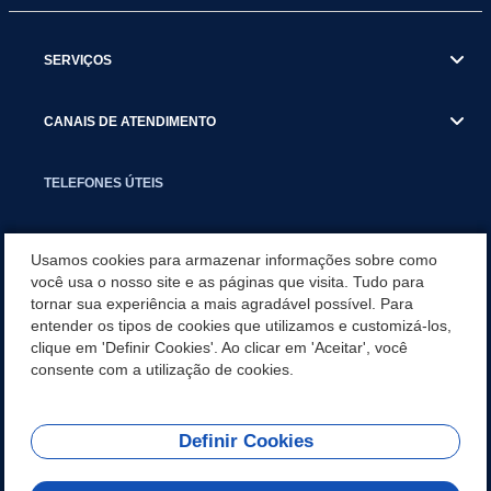
SERVIÇOS
CANAIS DE ATENDIMENTO
TELEFONES ÚTEIS
EXECUTIVO
Usamos cookies para armazenar informações sobre como
você usa o nosso site e as páginas que visita. Tudo para
tornar sua experiência a mais agradável possível. Para
NOTÍCIAS
entender os tipos de cookies que utilizamos e customizá-los,
clique em 'Definir Cookies'. Ao clicar em 'Aceitar', você
APLICATIVO
consente com a utilização de cookies.
Definir Cookies
REDES SOCIAIS