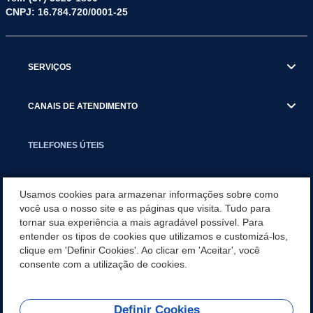
CNPJ: 16.784.720/0001-25
SERVIÇOS
CANAIS DE ATENDIMENTO
TELEFONES ÚTEIS
EXECUTIVO
Usamos cookies para armazenar informações sobre como
você usa o nosso site e as páginas que visita. Tudo para
tornar sua experiência a mais agradável possível. Para
NOTÍCIAS
entender os tipos de cookies que utilizamos e customizá-los,
clique em 'Definir Cookies'. Ao clicar em 'Aceitar', você
APLICATIVO
consente com a utilização de cookies.
Definir Cookies