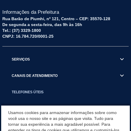
Informações da Prefeitura
Rua Barão de Piumhi, nº 121, Centro – CEP: 35570-128
De segunda a sexta-feira, das 9h às 16h
Tel.: (37) 3329-1800
CNPJ: 16.784.720/0001-25
SERVIÇOS
CANAIS DE ATENDIMENTO
TELEFONES ÚTEIS
EXECUTIVO
Usamos cookies para armazenar informações sobre como
você usa o nosso site e as páginas que visita. Tudo para
tornar sua experiência a mais agradável possível. Para
NOTÍCIAS
entender os tipos de cookies que utilizamos e customizá-los,