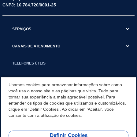
CNPJ: 16.784.720/0001-25
SERVIÇOS
CANAIS DE ATENDIMENTO
TELEFONES ÚTEIS
EXECUTIVO
Usamos cookies para armazenar informações sobre como
você usa o nosso site e as páginas que visita. Tudo para
tornar sua experiência a mais agradável possível. Para
NOTÍCIAS
entender os tipos de cookies que utilizamos e customizá-los,
clique em 'Definir Cookies'. Ao clicar em 'Aceitar', você
APLICATIVO
consente com a utilização de cookies.
Definir Cookies