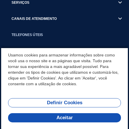
SERVIÇOS
CANAIS DE ATENDIMENTO
TELEFONES ÚTEIS
EXECUTIVO
Usamos cookies para armazenar informações sobre como
você usa o nosso site e as páginas que visita. Tudo para
tornar sua experiência a mais agradável possível. Para
NOTÍCIAS
entender os tipos de cookies que utilizamos e customizá-los,
clique em 'Definir Cookies'. Ao clicar em 'Aceitar', você
APLICATIVO
consente com a utilização de cookies.
Definir Cookies
REDES SOCIAIS
Aceitar