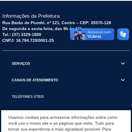
Informações da Prefeitura
Rua Barão de Piumhi, nº 121, Centro – CEP: 35570-128
De segunda a sexta-feira, das 9h às 16h
Tel.: (37) 3329-1800
CNPJ: 16.784.720/0001-25
SERVIÇOS
CANAIS DE ATENDIMENTO
TELEFONES ÚTEIS
EXECUTIVO
Usamos cookies para armazenar informações sobre como
você usa o nosso site e as páginas que visita. Tudo para
tornar sua experiência a mais agradável possível. Para
NOTÍCIAS